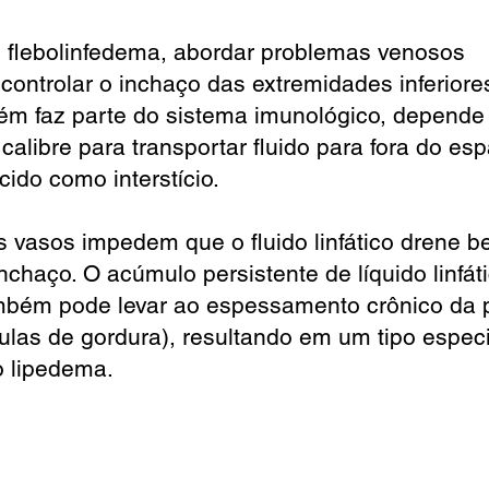
 flebolinfedema, abordar problemas venosos
controlar o inchaço das extremidades inferiore
mbém faz parte do sistema imunológico, depend
alibre para transportar fluido para fora do es
ido como interstício.
 vasos impedem que o fluido linfático drene b
nchaço. O acúmulo persistente de líquido linfát
ambém pode levar ao espessamento crônico da 
ulas de gordura), resultando em um tipo especi
o lipedema.