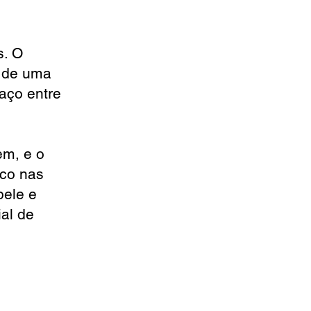
s. O
e de uma
paço entre
em, e o
ico nas
pele e
al de