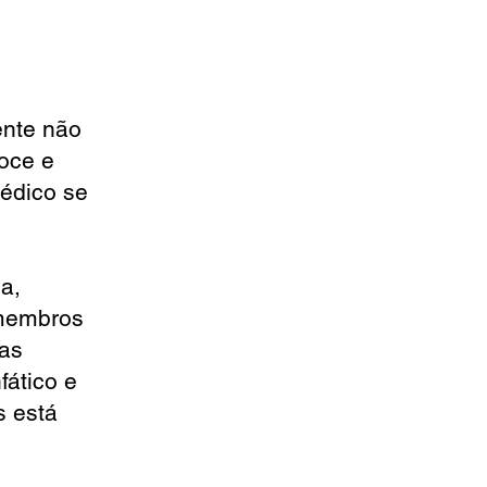
ente não
coce e
édico se
a,
 membros
ias
fático e
s está